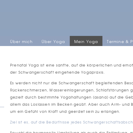
Über mich
Über Yoga
Mein Yoga
Termine & P
Prenatal Yoga ist eine sanfte, auf die körperlichen und e
der Schwangerschaft eingehende Yogapraxis.
Es werden nicht nur die Schwangerschaft begleitenden Bes
Rückenschmerzen, Wassereinlagerungen, Schlafstörungen ge
gezielt durch bestimmte Yogahaltungen (asana) auf die Gebu
allem das Loslassen im Becken geübt. Aber auch Arm- und Be
um ein Gefühl von Kraft und geerdet sein zu erlangen.
Ziel ist es, auf die Bedürfnisse jedes Schwangerschaftsabsc
Sowohl die hormonelle Umstellung als auch die Entlastung, als