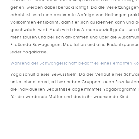
gehen, werden dabei berücksichtigt. Da die Verletzungsgef
erhöht ist, wird eine bestimmte Abfolge von Haltungen prakt
vollkommen entspannt, damit er sich ausdehnen kann und d
geschwächt wird. Auch wird das Atmen speziell geübt, um 
mehr spüren und bei sich ankommen und über die Ausatmung
Fließende Bewegungen, Meditation und eine Endentspannung
jeder Yogaklasse.
Während der Schwangerschaft bedarf es eines erhöhten Kö
Yoga schult dieses Bewusstsein. Da der Verlauf einer Schwan
unterschiedlich ist, ist hier neben Gruppen- auch Einzelunterr
die individuellen Bedürfnisse abgestimmtes Yogaprogramm 
für die werdende Mutter und das in ihr wachsende Kind.