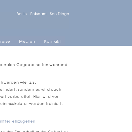
reise
Medien
Kontakt
motionalen Gegebenheiten während
chwerden wie z.B.
lindert, sondern es wird auch
rt vorbereitet. Hier wird vor
inmuskulatur werden trainiert,
hnittes einzugehen.
o das Ziel erholt in die Geburt zu