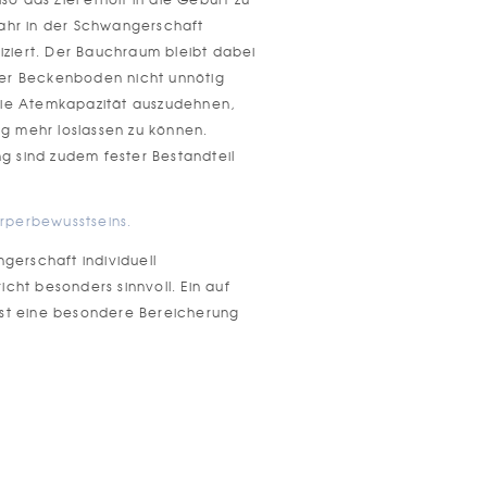
ahr in der Schwangerschaft
iziert. Der Bauchraum bleibt dabei
er Beckenboden nicht unnötig
die Atemkapazität auszudehnen,
 mehr loslassen zu können.
 sind zudem fester Bestandteil
rperbewusstseins.
gerschaft individuell
icht besonders sinnvoll. Ein auf
ist eine besondere Bereicherung