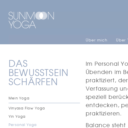
Direkt zum Inhalt
Über mich
Über
DAS
Im Personal Yo
BEWUSSTSEIN
Übenden im Be
SCHÄRFEN
praktiziert, d
Verfassung un
speziell berück
Mein Yoga
entdecken, pe
Vinyasa Flow Yoga
praktizieren.
Yin Yoga
Balance steht
Personal Yoga